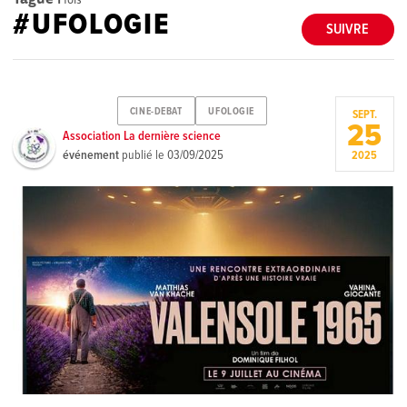
#UFOLOGIE
SUIVRE
CINE-DEBAT
UFOLOGIE
SEPT.
25
Association La dernière science
événement
publié le
03/09/2025
2025