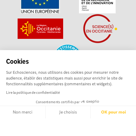
Cookies
Sur Echosciences, nous utilisons des cookies pour mesurer notre
audience, établir des statistiques mais aussi pour enrichir le site de
fonctionnalités supplémentaires (commentaires et widgets).
La plateforme Science(s) en Occitanie est le média social des
Lire la politique de confidentialité
amateurs de sciences et de technologies du territoire. Elle
est propulsée par Instant Science, avec la participation et le
Consentements certifiés par
soutien de nombreux acteurs locaux. Ce projet est cofinancé
Non merci
Je choisis
OK pour moi
par les Investissements d'avenir, la Région Occitanie et
l’Union européenne via les fonds européen de
Axeptio consent
Plateforme de Gestion du Consentement : Personnalisez vos Opt
développement régional. Science(s) en Occitanie est une
plateforme Echosciences by Amcsti.