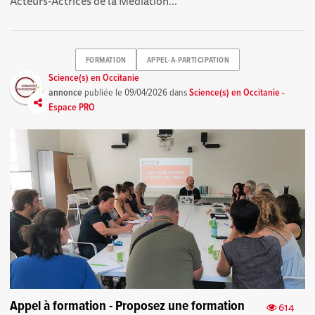
Acteurs-Actrices de la Médiation...
FORMATION
APPEL-A-PARTICIPATION
Science(s) en Occitanie
annonce
publiée le
09/04/2026
dans
Science(s) en Occitanie -
Espace PRO
Appel à formation - Proposez une formation
614