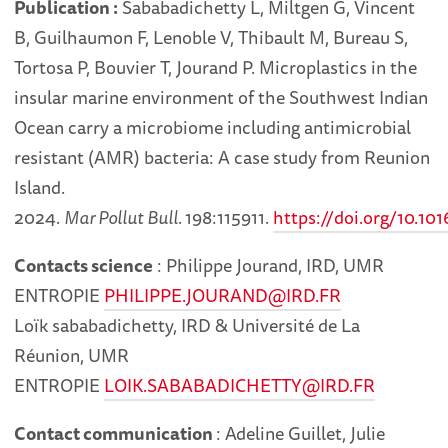
Publication :
Sababadichetty L, Miltgen G, Vincent
B, Guilhaumon F, Lenoble V, Thibault M, Bureau S,
Tortosa P, Bouvier T, Jourand P. Microplastics in the
insular marine environment of the Southwest Indian
Ocean carry a microbiome including antimicrobial
resistant (AMR) bacteria: A case study from Reunion
Island.
2024.
Mar Pollut
Bull.
198:115911.
https://doi.org/10.10
Contacts science
: Philippe Jourand, IRD, UMR
ENTROPIE
PHILIPPE.JOURAND@IRD.FR
Loïk sababadichetty, IRD & Université de La
Réunion, UMR
ENTROPIE
LOIK.SABABADICHETTY@IRD.FR
Contact communication
: Adeline Guillet, Julie