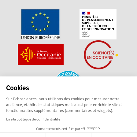
Cookies
Sur Echosciences, nous utilisons des cookies pour mesurer notre
audience, établir des statistiques mais aussi pour enrichir le site de
fonctionnalités supplémentaires (commentaires et widgets).
La plateforme Science(s) en Occitanie est le média social des
Lire la politique de confidentialité
amateurs de sciences et de technologies du territoire. Elle
est propulsée par Instant Science, avec la participation et le
Consentements certifiés par
soutien de nombreux acteurs locaux. Ce projet est cofinancé