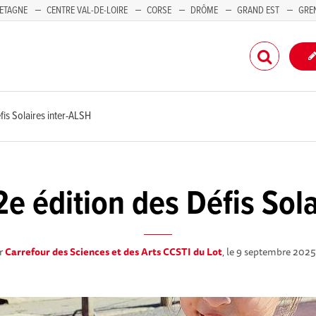
ETAGNE
CENTRE VAL-DE-LOIRE
CORSE
DRÔME
GRAND EST
GRE
-PACA
éfis Solaires inter-ALSH
 2e édition des Défis Sol
r
Carrefour des Sciences et des Arts CCSTI du Lot
, le 9 septembre 202