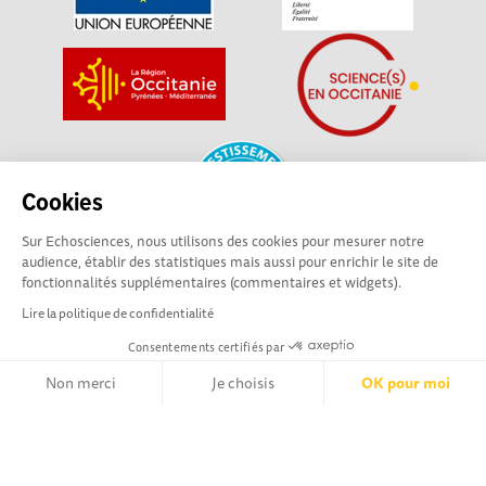
Cookies
Sur Echosciences, nous utilisons des cookies pour mesurer notre
audience, établir des statistiques mais aussi pour enrichir le site de
fonctionnalités supplémentaires (commentaires et widgets).
La plateforme Science(s) en Occitanie est le média social des
Lire la politique de confidentialité
amateurs de sciences et de technologies du territoire. Elle
est propulsée par Instant Science, avec la participation et le
Consentements certifiés par
soutien de nombreux acteurs locaux. Ce projet est cofinancé
Non merci
Je choisis
OK pour moi
par les Investissements d'avenir, la Région Occitanie et
l’Union européenne via les fonds européen de
Axeptio consent
Plateforme de Gestion du Consentement : Personnalisez vos Opt
développement régional. Science(s) en Occitanie est une
plateforme Echosciences by Amcsti.
Notre plateforme vous permet d'adapter et de gérer vos paramètr