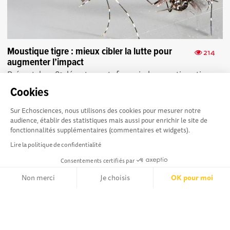
Moustique tigre : mieux cibler la lutte pour
214
augmenter l’impact
Présent dans 81 départements français, le moustique tigre
progresse. Une étude IRD décrypte ses habitudes pour
Cookies
mieux cibler sa lutte ...
Sur Echosciences, nous utilisons des cookies pour mesurer notre
audience, établir des statistiques mais aussi pour enrichir le site de
fonctionnalités supplémentaires (commentaires et widgets).
Lire la politique de confidentialité
Consentements certifiés par
La plateforme Science(s)
Conditions Générales d'utilisation
en Occitanie est le média
Non merci
Je choisis
OK pour moi
social des amateurs de sciences et de technologies du
Axeptio consent
territoire. Elle est propulsée par Instant Science, avec la
Plateforme de Gestion du Consentement : Personnalisez vos Opt
participation et le soutien de nombreux acteurs locaux. Ce
projet est cofinancé par les Investissements d'avenir, la
Notre plateforme vous permet d'adapter et de gérer vos paramètr