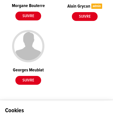
Morgane Bouterre
Alain Grycan
admin
Georges Meublat
La plateforme Science(s)
Conditions Générales d'utilisation
Cookies
en Occitanie est le média