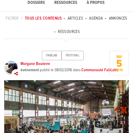
DOSSIERS
RESSOURCES
À PROPOS
FILTRER
|
TOUS LES CONTENUS
ARTICLES
AGENDA
ANNONCES
RESSOURCES
FABLAB
FESTIVAL
MAI
5
Morgane Bouterre
événement
publié le
08/02/2016
dans
Communauté FabLabs
2016