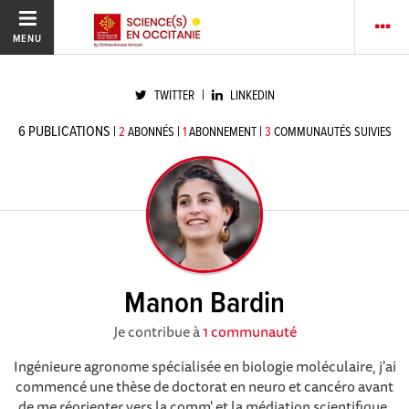
MENU
|
TWITTER
LINKEDIN
6
PUBLICATIONS
|
|
|
2
ABONNÉS
1
ABONNEMENT
3
COMMUNAUTÉS SUIVIES
Manon Bardin
Je contribue à
1 communauté
Ingénieure agronome spécialisée en biologie moléculaire, j'ai
commencé une thèse de doctorat en neuro et cancéro avant
de me réorienter vers la comm' et la médiation scientifique.