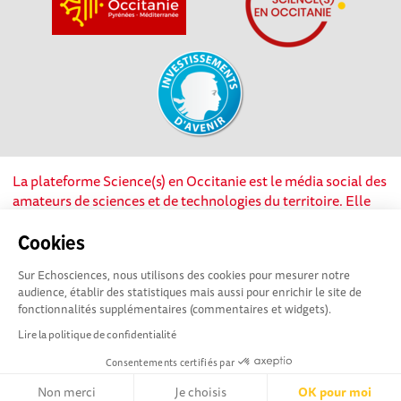
La plateforme Science(s) en Occitanie est le média social des
amateurs de sciences et de technologies du territoire. Elle
est propulsée par Instant Science, avec la participation et le
soutien de nombreux acteurs locaux. Ce projet est cofinancé
Cookies
par les Investissements d'avenir, la Région Occitanie et
Sur Echosciences, nous utilisons des cookies pour mesurer notre
l’Union européenne via les fonds européen de
audience, établir des statistiques mais aussi pour enrichir le site de
développement régional. Science(s) en Occitanie est une
fonctionnalités supplémentaires (commentaires et widgets).
plateforme Echosciences by Amcsti.
Lire la politique de confidentialité
Consentements certifiés par
Mentions légales
|
Politique de confidentialité
|
CGU
|
Ligne éditoriale
Non merci
Je choisis
OK pour moi