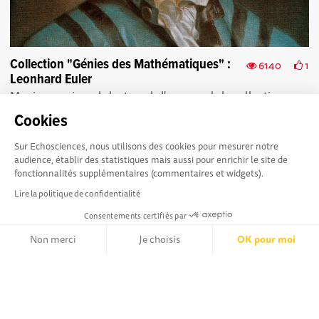
Collection "Génies des Mathématiques" :
6140
1
Leonhard Euler
Mes impressions de lecture de l'ouvrage de la collection
"Génies des Mathématiques" consacré à Leonhard Euler. Le
Cookies
style (phrases plutôt courtes,...
Sur Echosciences, nous utilisons des cookies pour mesurer notre
audience, établir des statistiques mais aussi pour enrichir le site de
fonctionnalités supplémentaires (commentaires et widgets).
Lire la politique de confidentialité
Consentements certifiés par
La plateforme Science(s)
Conditions Générales d'utilisation
en Occitanie est le média
Non merci
Je choisis
OK pour moi
social des amateurs de sciences et de technologies du
Axeptio consent
territoire. Elle est propulsée par Instant Science, avec la
Plateforme de Gestion du Consentement : Personnalisez vos Opt
participation et le soutien de nombreux acteurs locaux. Ce
Notre plateforme vous permet d'adapter et de gérer vos paramètr
projet est cofinancé par les Investissements d'avenir, la
Région Occitanie et l’Union européenne via les fonds