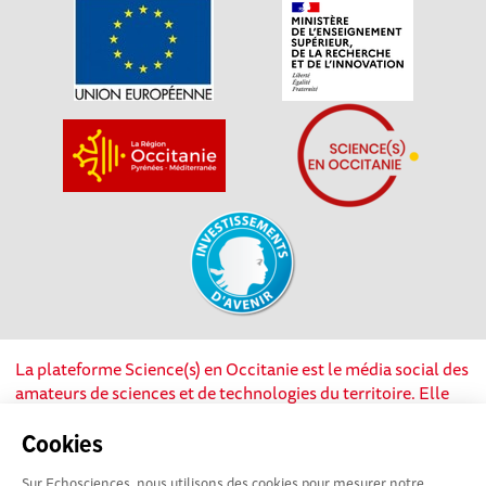
La plateforme Science(s) en Occitanie est le média social des
amateurs de sciences et de technologies du territoire. Elle
est propulsée par Instant Science, avec la participation et le
soutien de nombreux acteurs locaux. Ce projet est cofinancé
Cookies
par les Investissements d'avenir, la Région Occitanie et
Sur Echosciences, nous utilisons des cookies pour mesurer notre