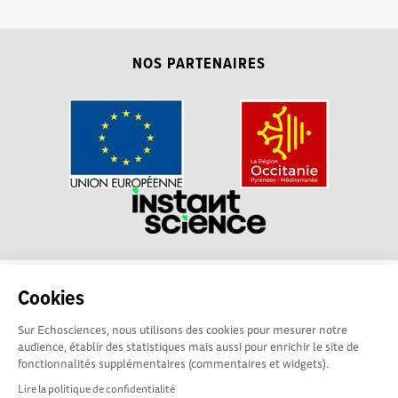
NOS PARTENAIRES
La plateforme Science(s)
Conditions Générales d'utilisation
Cookies
en Occitanie est le média
social des amateurs de sciences et de technologies du
Sur Echosciences, nous utilisons des cookies pour mesurer notre
territoire. Elle est propulsée par Instant Science, avec la
audience, établir des statistiques mais aussi pour enrichir le site de
participation et le soutien de nombreux acteurs locaux. Ce
fonctionnalités supplémentaires (commentaires et widgets).
projet est cofinancé par les Investissements d'avenir, la
Lire la politique de confidentialité