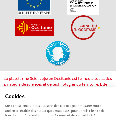
La plateforme Science(s) en Occitanie est le média social des
amateurs de sciences et de technologies du territoire. Elle
est propulsée par Instant Science, avec la participation et le
soutien de nombreux acteurs locaux. Ce projet est cofinancé
Cookies
par les Investissements d'avenir, la Région Occitanie et
Sur Echosciences, nous utilisons des cookies pour mesurer notre
l’Union européenne via les fonds européen de
audience, établir des statistiques mais aussi pour enrichir le site de
développement régional. Science(s) en Occitanie est une
fonctionnalités supplémentaires (commentaires et widgets).