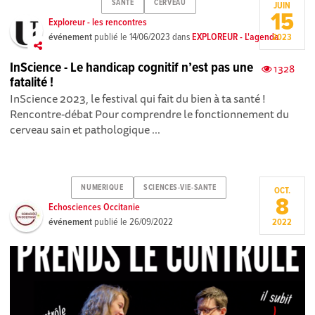
SANTE
CERVEAU
JUIN
15
Exploreur - les rencontres
événement
publié le
14/06/2023
dans
EXPLOREUR - L'agenda
2023
InScience - Le handicap cognitif n’est pas une
1328
fatalité !
InScience 2023, le festival qui fait du bien à ta santé !
Rencontre-débat Pour comprendre le fonctionnement du
cerveau sain et pathologique ...
NUMERIQUE
SCIENCES-VIE-SANTE
OCT.
8
Echosciences Occitanie
événement
publié le
26/09/2022
2022