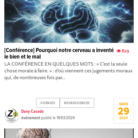
[Conférence] Pourquoi notre cerveau a inventé
829
le bien et le mal
LA CONFÉRENCE EN QUELQUES MOTS : « C’est la seule
chose morale à faire. » : d’où viennent ces jugements moraux
qui, de nombreuses fois par...
SCIENCES
NEUROSCIENCES
MARS
29
Dany Casado
événement
publié le
19/03/2024
2024