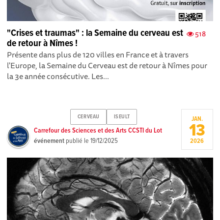
"Crises et traumas" : la Semaine du cerveau est
518
de retour à Nîmes !
Présente dans plus de 120 villes en France et à travers
l'Europe, la Semaine du Cerveau est de retour à Nîmes pour
la 3e année consécutive. Les...
CERVEAU
ISEULT
JAN.
13
Carrefour des Sciences et des Arts CCSTI du Lot
événement
publié le
19/12/2025
2026