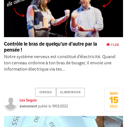
Contrôle le bras de quelqu'un d'autre par la
1126
pensée !
Notre système nerveux est constitué d'électricité. Quand
ton cerveau ordonne à ton bras de bouger, il envoie une
information électrique via tes...
CERVEAU
ALIMENTATION
MARS
15
Léa Seguin
événement
publié le
11/03/2022
2022