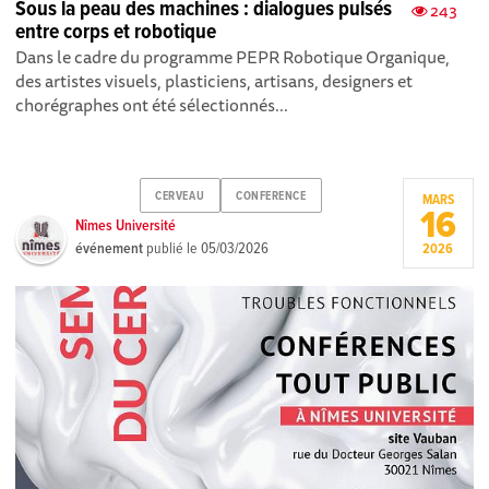
Sous la peau des machines : dialogues pulsés
243
entre corps et robotique
Dans le cadre du programme PEPR Robotique Organique,
des artistes visuels, plasticiens, artisans, designers et
chorégraphes ont été sélectionnés...
CERVEAU
CONFERENCE
MARS
16
Nîmes Université
événement
publié le
05/03/2026
2026