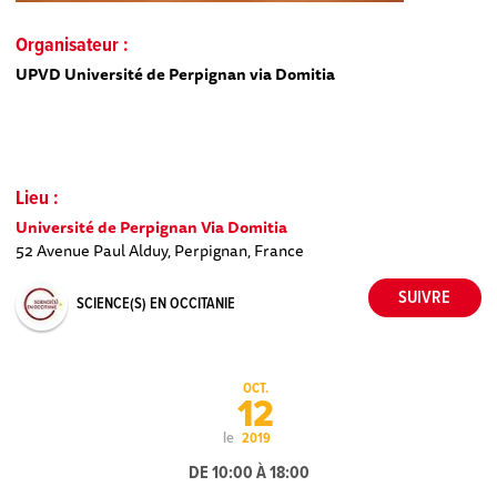
Organisateur :
UPVD Université de Perpignan via Domitia
Lieu :
Université de Perpignan Via Domitia
52 Avenue Paul Alduy, Perpignan, France
SCIENCE(S) EN OCCITANIE
OCT.
12
le
2019
DE 10:00 À 18:00