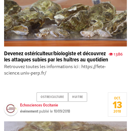
Devenez ostériculteur/biologiste et découvrez
1386
les attaques subies par les huîtres au quotidien
Retrouvez toutes les informations ici : https://fete-
science.univ-perp.fr/
OSTREICULTURE
HUITRE
OCT.
13
Echosciences Occitanie
événement
publié le
10/09/2018
2018