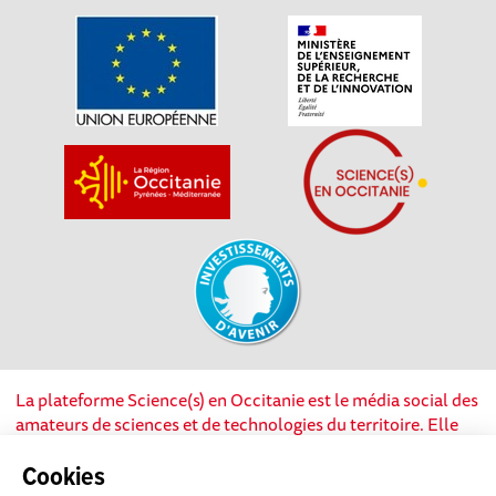
La plateforme Science(s) en Occitanie est le média social des
amateurs de sciences et de technologies du territoire. Elle
est propulsée par Instant Science, avec la participation et le
soutien de nombreux acteurs locaux. Ce projet est cofinancé
Cookies