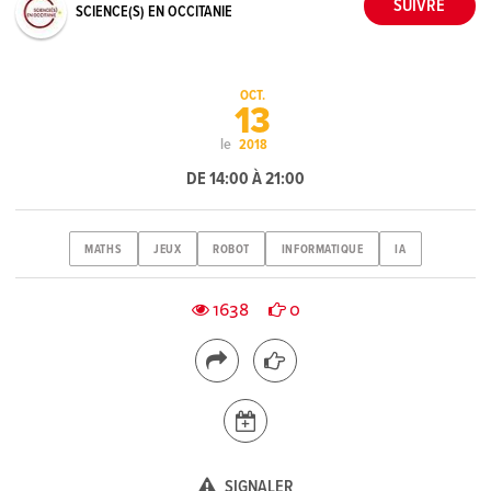
SCIENCE(S) EN OCCITANIE
OCT.
13
le
2018
DE 14:00 À 21:00
MATHS
JEUX
ROBOT
INFORMATIQUE
IA
1638
0
SIGNALER