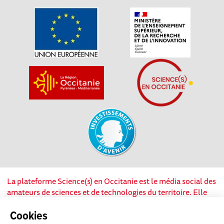
La plateforme Science(s) en Occitanie est le média social des
amateurs de sciences et de technologies du territoire. Elle
est propulsée par Instant Science, avec la participation et le
soutien de nombreux acteurs locaux. Ce projet est cofinancé
Cookies