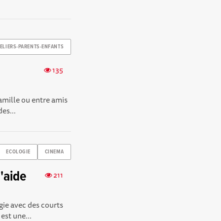
TELIERS-PARENTS-ENFANTS
135
amille ou entre amis
es...
ECOLOGIE
CINEMA
'aide
211
gie avec des courts
est une...