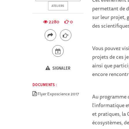
ATELIERS
permettant de dé
sur leur projet,
2280
0
des scientifique
Vous pouvez visi
projets de ces j
ainsi que partici
SIGNALER
encore rencontre
DOCUMENTS :
Flyer Exposcience 2017
Au programme de
l'informatique e
et pratiques, la 
écosystèmes, des