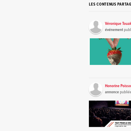
LES CONTENUS PARTA
Véronique Toua
événement
publ
Honorine Poiss
annonce
publié