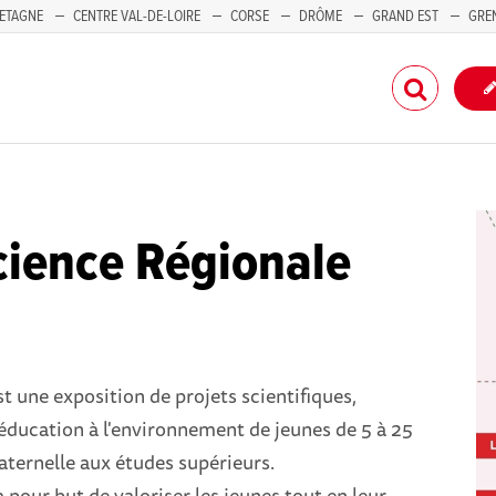
ETAGNE
CENTRE VAL-DE-LOIRE
CORSE
DRÔME
GRAND EST
GRE
-PACA
ience Régionale
t une exposition de projets scientifiques,
éducation à l'environnement de jeunes de 5 à 25
maternelle aux études supérieurs.
pour but de valoriser les jeunes tout en leur