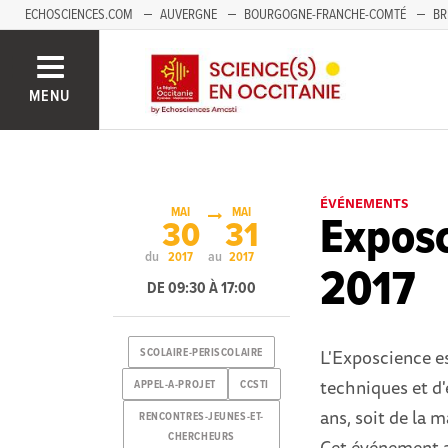
ECHOSCIENCES.COM
AUVERGNE
BOURGOGNE-FRANCHE-COMTÉ
BR
NOUVELLE-AQUITAINE
PAYS DE LA LOIRE
SAVOIE MONT-BLANC
SUD
MENU
ÉVÉNEMENTS
MAI
MAI
Exposc
30
31
du
au
2017
2017
2017
DE 09:30 À 17:00
L'Exposcience es
SCOLAIRE-PERISCOLAIRE
techniques et d'
APPEL-A-PROJET
CCSTI
ans, soit de la 
RENCONTRES-JEUNES-ET-
CHERCHEURS
Cet événement a 