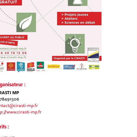
ganisateur :
RASTI MP
78491506
ntact@cirasti-mp.fr
tp://www.cirasti-mp.fr
rifs :