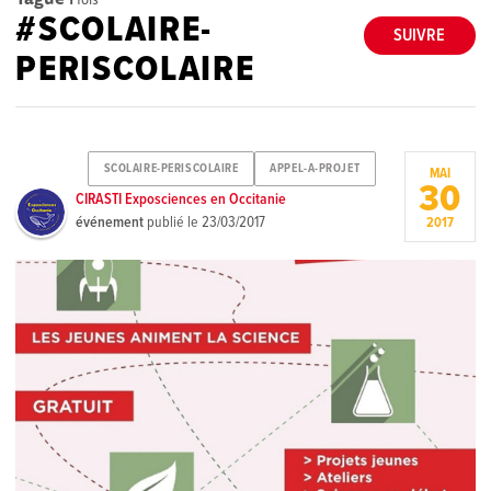
#SCOLAIRE-
SUIVRE
PERISCOLAIRE
SCOLAIRE-PERISCOLAIRE
APPEL-A-PROJET
MAI
30
CIRASTI Exposciences en Occitanie
événement
publié le
23/03/2017
2017