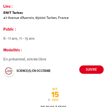
Lieu :
ENIT Tarbes
47 Avenue d'Azereix, 65000 Tarbes, France
Public :
6 - 11 ans, 11 - 15 ans
Modalités :
En présentiel, entrée libre
SCIENCE(S) EN OCCITANIE
OCT.
15
le
2022