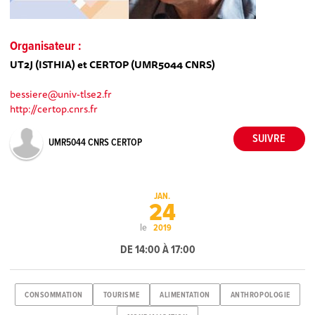
Organisateur :
UT2J (ISTHIA) et CERTOP (UMR5044 CNRS)
bessiere@univ-tlse2.fr
http://certop.cnrs.fr
UMR5044 CNRS CERTOP
JAN.
24
le
2019
DE 14:00 À 17:00
CONSOMMATION
TOURISME
ALIMENTATION
ANTHROPOLOGIE