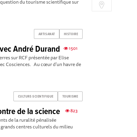
a question du tourisme scientifique sur
ARTISANAT
HISTOIRE
avec André Durand
1501
rres sur RCF présentée par Elise
avec Cosciences. Au cœur d’un havre de
CULTURE-SCIENTIFIQUE
TOURISME
ontre de la science
823
ts de la ruralité pénalisée
grands centres culturels du milieu