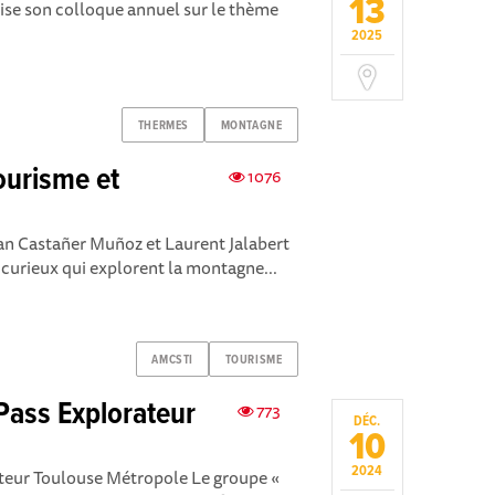
13
ise son colloque annuel sur le thème
2025
THERMES
MONTAGNE
ourisme et
1076
an Castañer Muñoz et Laurent Jalabert
s curieux qui explorent la montagne...
AMCSTI
TOURISME
Pass Explorateur
773
DÉC.
10
2024
ateur Toulouse Métropole Le groupe «