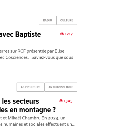
RADIO
CULTURE
 avec Baptiste
1217
rres sur RCF présentée par Elise
avec Cosciences. Saviez-vous que sous
AGRICULTURE
ANTHROPOLOGIE
 les secteurs
1345
oles en montagne ?
et et Mikaël Chambru En 2023, un
s humaines et sociales effectuent un...