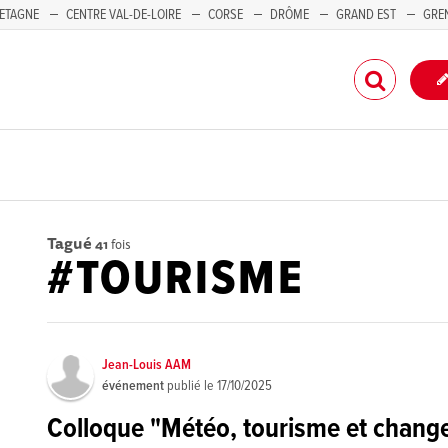
ETAGNE
CENTRE VAL-DE-LOIRE
CORSE
DRÔME
GRAND EST
GRE
-PACA
Tagué
41
fois
#TOURISME
Jean-Louis AAM
événement
publié le
17/10/2025
Colloque "Météo, tourisme et chang