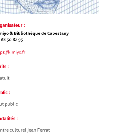
ganisateur :
miyo & Bibliothèque de Cabestany
 68 50 82 95
tps://kimiyo.fr
rifs :
atuit
blic :
ut public
dalités :
ntre culturel Jean Ferrat