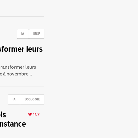
IA
IESF
former leurs
transformer leurs
e à novembre...
IA
ECOLOGIE
ls
167
onstance