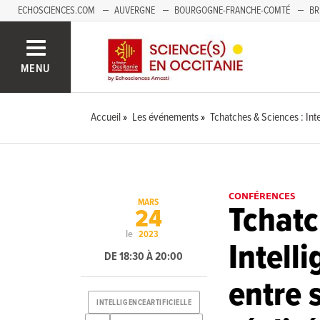
ECHOSCIENCES.COM
AUVERGNE
BOURGOGNE-FRANCHE-COMTÉ
BR
NOUVELLE-AQUITAINE
PAYS DE LA LOIRE
SAVOIE MONT-BLANC
SUD
MENU
Accueil
Les événements
Tchatches & Sciences : Intel
CONFÉRENCES
MARS
Tchatc
24
le
2023
Intelli
DE 18:30 À 20:00
entre 
INTELLIGENCEARTIFICIELLE