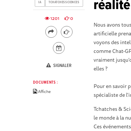
réalité
IA
TCHATCHESSCIENCES
1201
0
Nous avons tous 
artificielle pre
voyons des intell
comme Chat-GPT 
vraiment jusqu'
SIGNALER
elles ?
DOCUMENTS :
Pour en savoir p
Affiche
spécialiste de l'i
Tchatches & Scie
le monde à la nu
Ces événements 