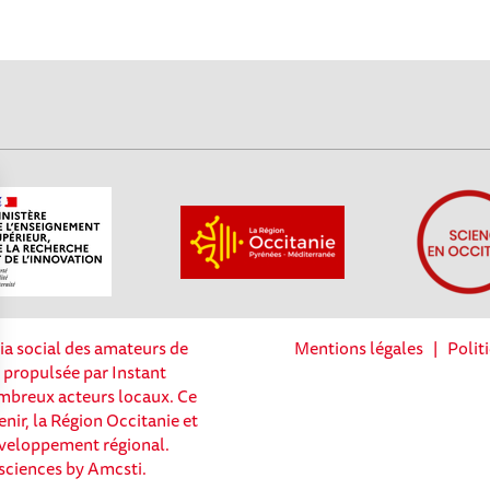
ia social des amateurs de
Mentions légales
|
Polit
t propulsée par Instant
nombreux acteurs locaux. Ce
enir, la Région Occitanie et
Options
éveloppement régional.
sciences by Amcsti.
tres de confidentialité, en garantissant la conformité avec les 