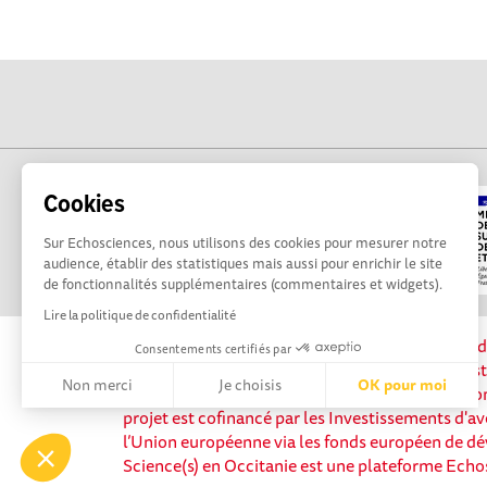
Cookies
Sur Echosciences, nous utilisons des cookies pour mesurer notre
audience, établir des statistiques mais aussi pour enrichir le site
de fonctionnalités supplémentaires (commentaires et widgets).
Lire la politique de confidentialité
La plateforme Science(s) en Occitanie est le méd
Consentements certifiés par
sciences et de technologies du territoire. Elle es
Non merci
Je choisis
OK pour moi
Science, avec la participation et le soutien de 
projet est cofinancé par les Investissements d'av
Axeptio consent
Plateforme de Gestion du Consentement : Personnalisez vos 
l’Union européenne via les fonds européen de d
Science(s) en Occitanie est une plateforme Echo
Notre plateforme vous permet d'adapter et de gérer vos paramè