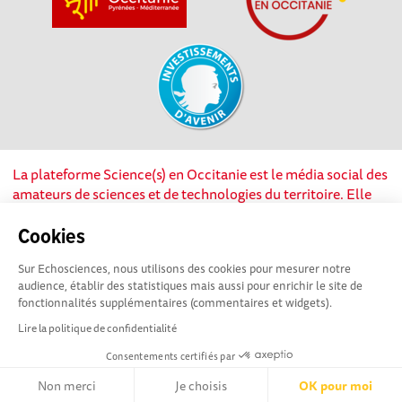
La plateforme Science(s) en Occitanie est le média social des
amateurs de sciences et de technologies du territoire. Elle
est propulsée par Instant Science, avec la participation et le
soutien de nombreux acteurs locaux. Ce projet est cofinancé
Cookies
par les Investissements d'avenir, la Région Occitanie et
Sur Echosciences, nous utilisons des cookies pour mesurer notre
l’Union européenne via les fonds européen de
audience, établir des statistiques mais aussi pour enrichir le site de
développement régional. Science(s) en Occitanie est une
fonctionnalités supplémentaires (commentaires et widgets).
plateforme Echosciences by Amcsti.
Lire la politique de confidentialité
Consentements certifiés par
Mentions légales
|
Politique de confidentialité
|
CGU
|
Ligne éditoriale
Non merci
Je choisis
OK pour moi