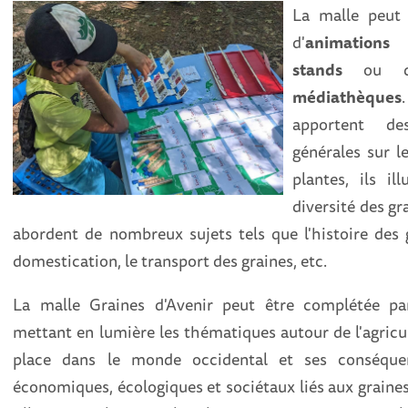
La malle peut ê
d'
animations 
stands
ou d
médiathèques
apportent de
générales sur le
plantes, ils il
diversité des gr
abordent de nombreux sujets tels que l'histoire des 
domestication, le transport des graines, etc.
La malle Graines d'Avenir peut être complétée pa
mettant en lumière les thématiques autour de l'agric
place dans le monde occidental et ses conséquen
économiques, écologiques et sociétaux liés aux graine