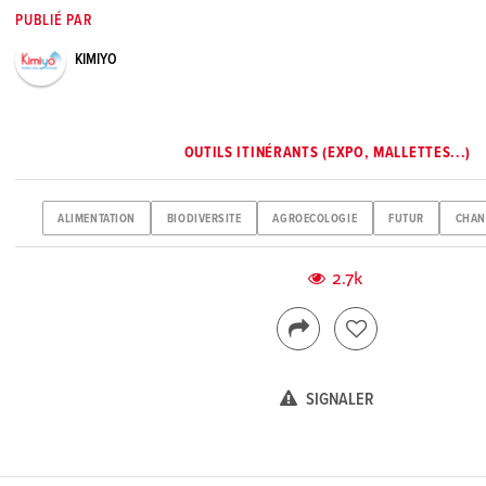
PUBLIÉ PAR
KIMIYO
OUTILS ITINÉRANTS (EXPO, MALLETTES...)
ALIMENTATION
BIODIVERSITE
AGROECOLOGIE
FUTUR
CHAN
2.7k
SIGNALER