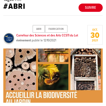
#ABRI
SUIVRE
ABRI
FABRICATION
OCT.
30
Carrefour des Sciences et des Arts CCSTI du Lot
événement
publié le
12/10/2021
2021