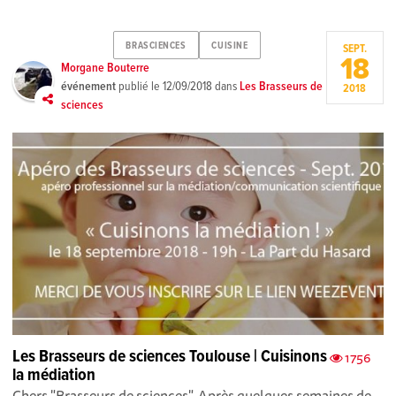
BRASCIENCES
CUISINE
SEPT.
18
Morgane Bouterre
événement
publié le
12/09/2018
dans
Les Brasseurs de
2018
sciences
Les Brasseurs de sciences Toulouse | Cuisinons
1756
la médiation
Chers "Brasseurs de sciences", Après quelques semaines de