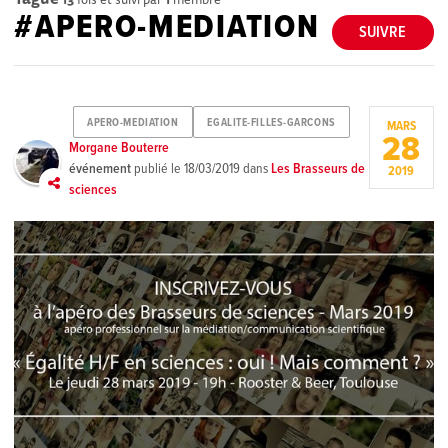
#APERO-MEDIATION
SUIVRE
APERO-MEDIATION
EGALITE-FILLES-GARCONS
MARS
28
Morgane Bouterre
événement
publié le
18/03/2019
dans
Les Brasseurs de
2019
sciences