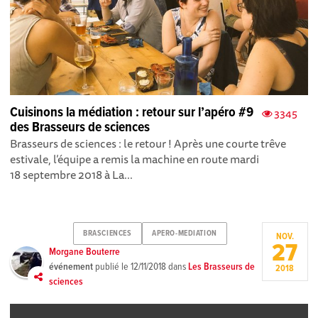
Cuisinons la médiation : retour sur l’apéro #9
3345
des Brasseurs de sciences
Brasseurs de sciences : le retour ! Après une courte trêve
estivale, l’équipe a remis la machine en route mardi
18 septembre 2018 à La...
BRASCIENCES
APERO-MEDIATION
NOV.
27
Morgane Bouterre
événement
publié le
12/11/2018
dans
Les Brasseurs de
2018
sciences