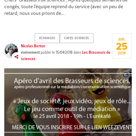
congés, toute l'équipe reprend du service (avec un peu de
retard, nous vous prions de...
ECHANGES
CAFES-SCIENCES
AVR.
25
Nicolas Berton
événement
publié le
15/04/2018
dans
Les Brasseurs de
2018
sciences