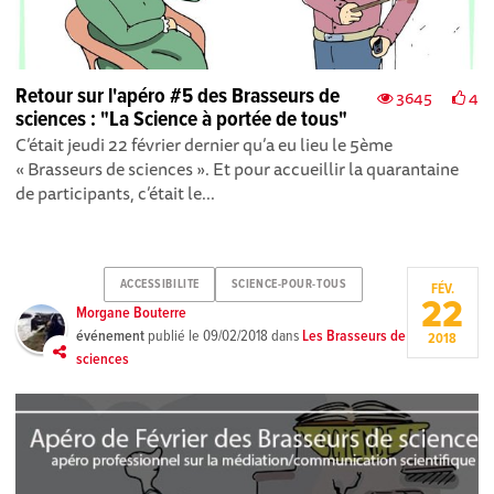
Retour sur l'apéro #5 des Brasseurs de
3645
4
sciences : "La Science à portée de tous"
C’était jeudi 22 février dernier qu’a eu lieu le 5ème
« Brasseurs de sciences ». Et pour accueillir la quarantaine
de participants, c’était le...
ACCESSIBILITE
SCIENCE-POUR-TOUS
FÉV.
22
Morgane Bouterre
événement
publié le
09/02/2018
dans
Les Brasseurs de
2018
sciences