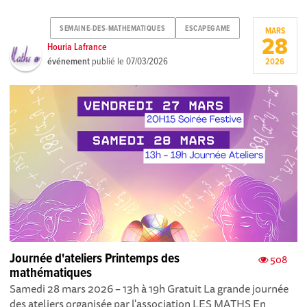
SEMAINE-DES-MATHEMATIQUES
ESCAPEGAME
MARS
28
Houria Lafrance
événement
publié le
07/03/2026
2026
Journée d'ateliers Printemps des
508
mathématiques
Samedi 28 mars 2026 – 13h à 19h Gratuit La grande journée
des ateliers organisée par l'association LES MATHS En