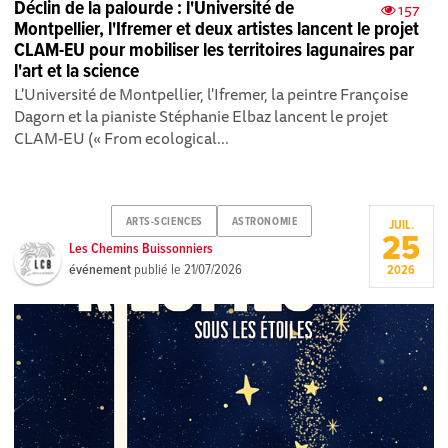
Déclin de la palourde : l'Université de
157
Montpellier, l'Ifremer et deux artistes lancent le projet
CLAM-EU pour mobiliser les territoires lagunaires par
l'art et la science
L'Université de Montpellier, l'Ifremer, la peintre Françoise
Dagorn et la pianiste Stéphanie Elbaz lancent le projet
CLAM-EU (« From ecological...
ARTS-SCIENCES
ASTRONOMIE
JUIL.
25
Les Chemins Buissonniers
événement
publié le
21/07/2026
2026