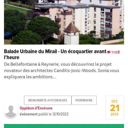
Balade Urbaine du Mirail - Un écoquartier avant
1108
l’heure
De Bellefontaine à Reynerie, vous découvrirez le projet
novateur des architectes Candilis-Josic-Woods. Sonia vous
expliquera les ambitions...
MONUMENTS-HISTORIQUES
PATRIMOINE
OCT.
21
Oppidum d'Ensérune
événement
publié le
12/10/2023
2023