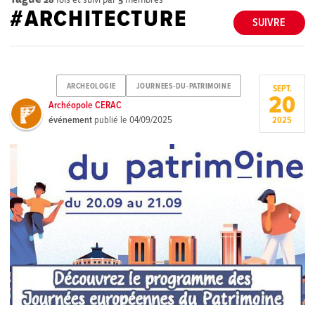
#ARCHITECTURE
SUIVRE
ARCHEOLOGIE
JOURNEES-DU-PATRIMOINE
SEPT.
20
Archéopole CERAC
événement
publié le
04/09/2025
2025