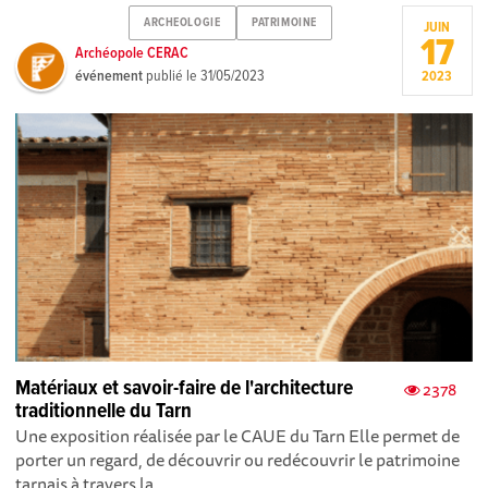
ARCHEOLOGIE
PATRIMOINE
JUIN
17
Archéopole CERAC
événement
publié le
31/05/2023
2023
Matériaux et savoir-faire de l'architecture
2378
traditionnelle du Tarn
Une exposition réalisée par le CAUE du Tarn Elle permet de
porter un regard, de découvrir ou redécouvrir le patrimoine
tarnais à travers la...