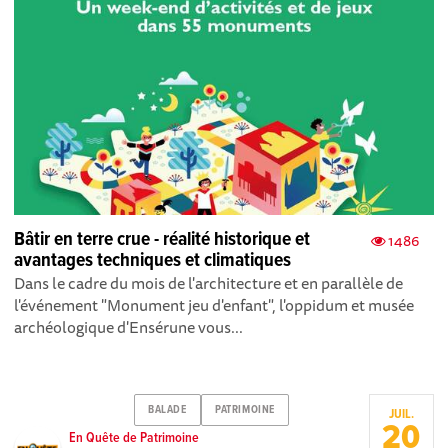
Bâtir en terre crue - réalité historique et
1486
avantages techniques et climatiques
Dans le cadre du mois de l'architecture et en parallèle de
l'événement "Monument jeu d'enfant", l'oppidum et musée
archéologique d'Ensérune vous...
BALADE
PATRIMOINE
JUIL.
20
En Quête de Patrimoine