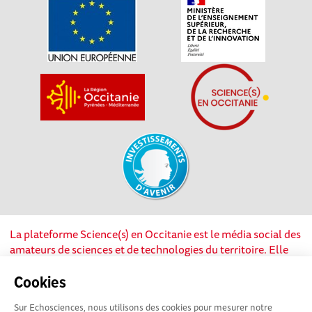
La plateforme Science(s) en Occitanie est le média social des
amateurs de sciences et de technologies du territoire. Elle
est propulsée par Instant Science, avec la participation et le
soutien de nombreux acteurs locaux. Ce projet est cofinancé
Cookies
par les Investissements d'avenir, la Région Occitanie et
Sur Echosciences, nous utilisons des cookies pour mesurer notre
l’Union européenne via les fonds européen de