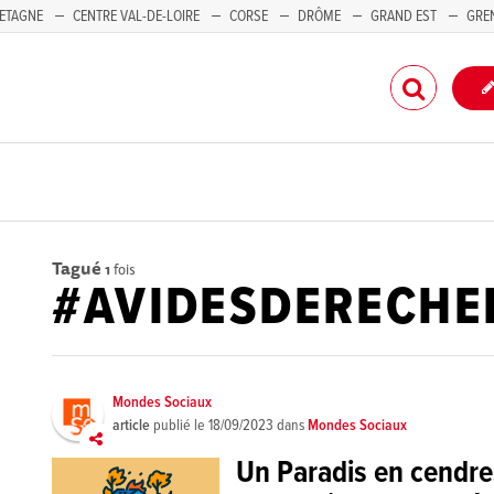
ETAGNE
CENTRE VAL-DE-LOIRE
CORSE
DRÔME
GRAND EST
GRE
-PACA
Tagué
1
fois
#AVIDESDERECHE
Mondes Sociaux
article
publié le
18/09/2023
dans
Mondes Sociaux
Un Paradis en cendre