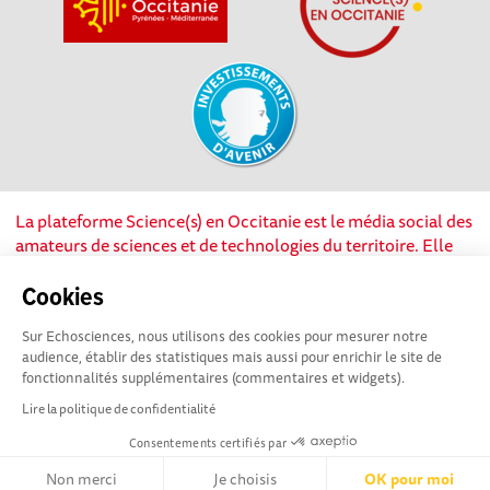
La plateforme Science(s) en Occitanie est le média social des
amateurs de sciences et de technologies du territoire. Elle
est propulsée par Instant Science, avec la participation et le
soutien de nombreux acteurs locaux. Ce projet est cofinancé
Cookies
par les Investissements d'avenir, la Région Occitanie et
Sur Echosciences, nous utilisons des cookies pour mesurer notre
l’Union européenne via les fonds européen de
audience, établir des statistiques mais aussi pour enrichir le site de
développement régional. Science(s) en Occitanie est une
fonctionnalités supplémentaires (commentaires et widgets).
plateforme Echosciences by Amcsti.
Lire la politique de confidentialité
Consentements certifiés par
Mentions légales
|
Politique de confidentialité
|
CGU
|
Ligne éditoriale
Non merci
Je choisis
OK pour moi