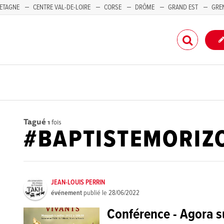
ETAGNE
CENTRE VAL-DE-LOIRE
CORSE
DRÔME
GRAND EST
GRE
-PACA
Tagué
1
fois
#BAPTISTEMORIZ
JEAN-LOUIS PERRIN
événement
publié le
28/06/2022
Conférence - Agora su