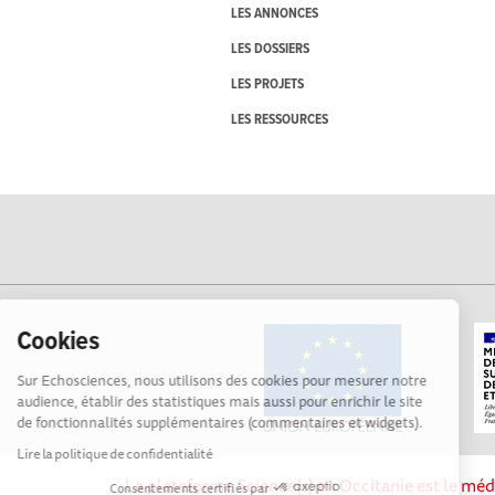
LES ANNONCES
LES DOSSIERS
LES PROJETS
LES RESSOURCES
Cookies
Sur Echosciences, nous utilisons des cookies pour mesurer notre
audience, établir des statistiques mais aussi pour enrichir le site
de fonctionnalités supplémentaires (commentaires et widgets).
Lire la politique de confidentialité
La plateforme Science(s) en Occitanie est le méd
Consentements certifiés par