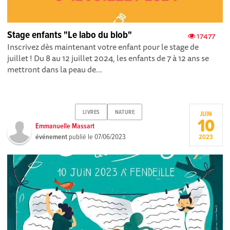
Stage enfants "Le labo du blob"
17477
Inscrivez dès maintenant votre enfant pour le stage de
juillet ! Du 8 au 12 juillet 2024, les enfants de 7 à 12 ans se
mettront dans la peau de...
LIVRES
NATURE
JUIN
10
Emmanuelle Massart
événement
publié le
07/06/2023
2023