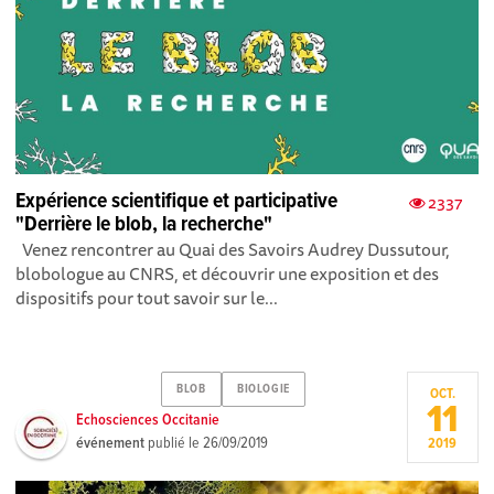
Expérience scientifique et participative
2337
"Derrière le blob, la recherche"
Venez rencontrer au Quai des Savoirs Audrey Dussutour,
blobologue au CNRS, et découvrir une exposition et des
dispositifs pour tout savoir sur le...
BLOB
BIOLOGIE
OCT.
11
Echosciences Occitanie
événement
publié le
26/09/2019
2019