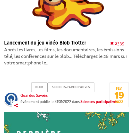
Lancement du jeu vidéo Blob Trotter
2335
Après les livres, les films, les documentaires, les émissions
télé, les conférences sur le blob... Téléchargez le 28 mars sur
votre smartphone le...
BLOB
SCIENCES-PARTICIPATIVES
FÉV.
19
Quai des Savoirs
événement
publié le
31/01/2022
dans
Sciences participatives
2022