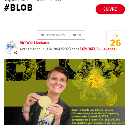
#BLOB
SUIVRE
NEUROSCIENCES
BLOB
FÉV.
26
INCOGNU Toulouse
événement
publié le
20/02/2025
dans
EXPLOREUR - L'agenda
2025