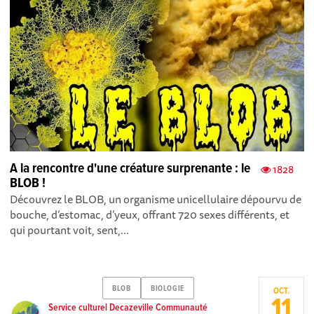
A la rencontre d'une créature surprenante : le
1828
BLOB !
Découvrez le BLOB, un organisme unicellulaire dépourvu de
bouche, d’estomac, d’yeux, offrant 720 sexes différents, et
qui pourtant voit, sent,...
BLOB
BIOLOGIE
OCT.
11
Service culturel Decazeville Communauté