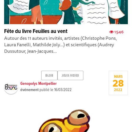
Fête du livre Feuilles au vent
1546
Autour des 11 auteurs invités, artistes (Christophe Pons,
Laura Fanelli, Mathilde Joly...) et scientifiques (Audrey
Dussutour, Jean-Jacques...
BLOB
JEUX-VIDEO
MARS
28
Genopolys Montpellier
événement
publié le
16/03/2022
2022