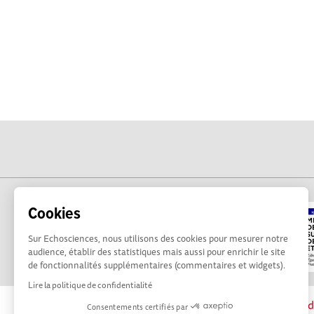
Cookies
Sur Echosciences, nous utilisons des cookies pour mesurer notre
audience, établir des statistiques mais aussi pour enrichir le site
de fonctionnalités supplémentaires (commentaires et widgets).
Lire la politique de confidentialité
La plateforme Science(s) en Occitanie est le méd
Consentements certifiés par