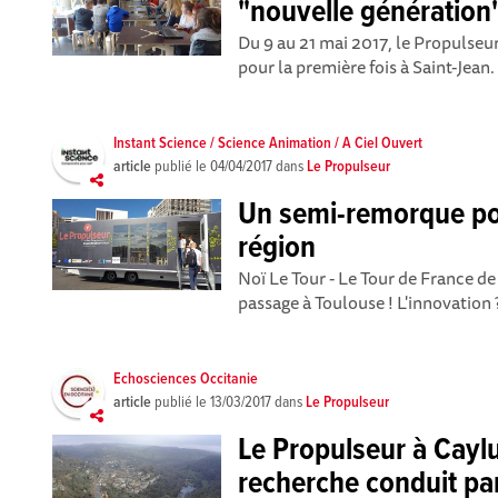
"nouvelle génération
Du 9 au 21 mai 2017, le Propulseu
pour la première fois à Saint-Jean. 
Instant Science / Science Animation / A Ciel Ouvert
article
publié le
04/04/2017
dans
Le Propulseur
Un semi-remorque po
région
Noï Le Tour - Le Tour de France de 
passage à Toulouse ! L'innovation 
Echosciences Occitanie
article
publié le
13/03/2017
dans
Le Propulseur
Le Propulseur à Caylu
recherche conduit par