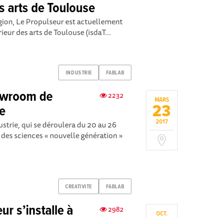
es arts de Toulouse
gion, Le Propulseur est actuellement
rieur des arts de Toulouse (isdaT...
INDUSTRIE
FABLAB
owroom de
2232
MARS
23
se
2017
ustrie, qui se déroulera du 20 au 26
des sciences « nouvelle génération »
CREATIVITE
FABLAB
ur s’installe à
2982
OCT.