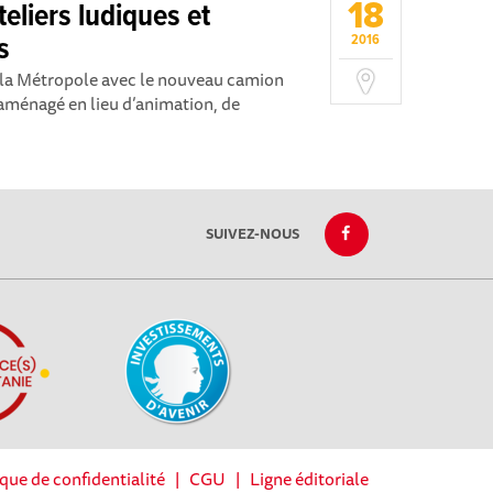
18
eliers ludiques et
s
2016
 la Métropole avec le nouveau camion
aménagé en lieu d’animation, de
SUIVEZ-NOUS
ique de confidentialité
|
CGU
|
Ligne éditoriale