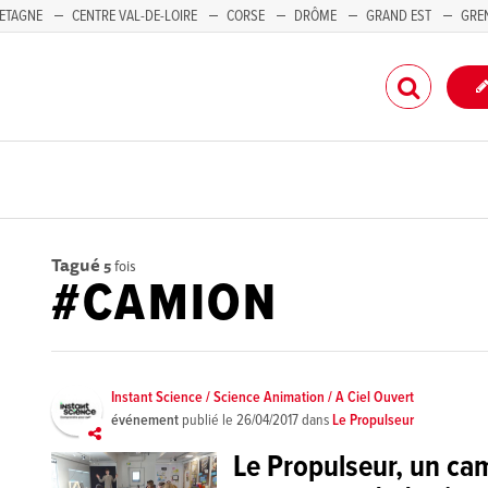
ETAGNE
CENTRE VAL-DE-LOIRE
CORSE
DRÔME
GRAND EST
GRE
-PACA
Tagué
5
fois
#CAMION
Instant Science / Science Animation / A Ciel Ouvert
événement
publié le
26/04/2017
dans
Le Propulseur
Le Propulseur, un ca