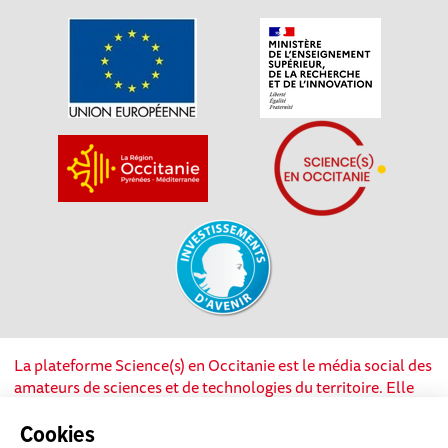
La plateforme Science(s) en Occitanie est le média social des
amateurs de sciences et de technologies du territoire. Elle
est propulsée par Instant Science, avec la participation et le
soutien de nombreux acteurs locaux. Ce projet est cofinancé
Cookies