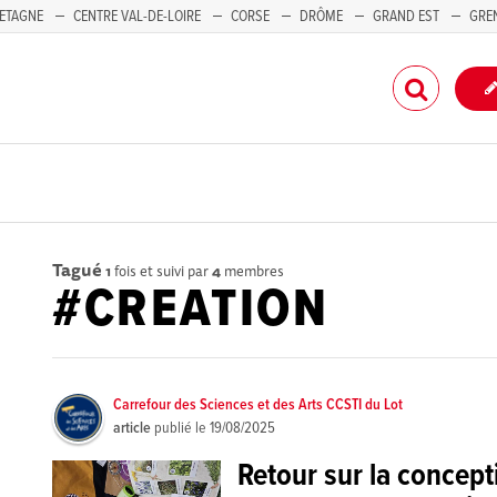
ETAGNE
CENTRE VAL-DE-LOIRE
CORSE
DRÔME
GRAND EST
GRE
-PACA
Tagué
1
fois et suivi par
4
membres
#CREATION
Carrefour des Sciences et des Arts CCSTI du Lot
article
publié le
19/08/2025
Retour sur la concept