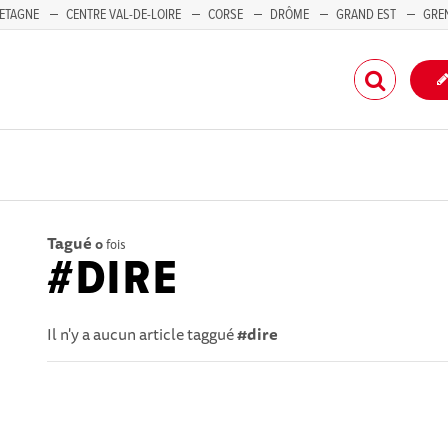
ETAGNE
CENTRE VAL-DE-LOIRE
CORSE
DRÔME
GRAND EST
GRE
-PACA
Tagué
0
fois
#DIRE
Il n'y a aucun article taggué
#dire