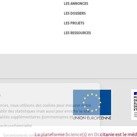
LES ANNONCES
LES DOSSIERS
LES PROJETS
LES RESSOURCES
Cookies
Sur Echosciences, nous utilisons des cookies pour mesurer notre
audience, établir des statistiques mais aussi pour enrichir le site
de fonctionnalités supplémentaires (commentaires et widgets).
Lire la politique de confidentialité
La plateforme Science(s) en Occitanie est le méd
Consentements certifiés par