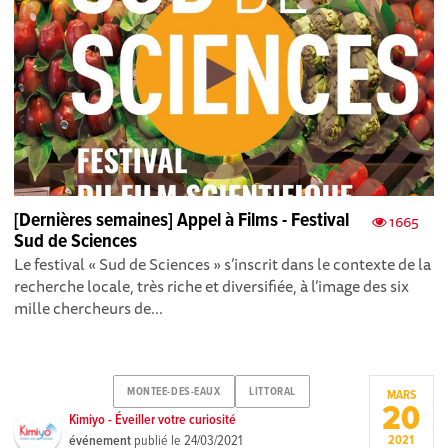
[Dernières semaines] Appel à Films - Festival
1665
Sud de Sciences
Le festival « Sud de Sciences » s’inscrit dans le contexte de la
recherche locale, très riche et diversifiée, à l’image des six
mille chercheurs de...
MONTEE-DES-EAUX
LITTORAL
MARS
20
Kimiyo - Éveiller votre curiosité
événement
publié le
24/03/2021
2021