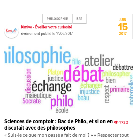
PHILOSOPHIE
BAR
JUIN
15
Kimiyo - Éveiller votre curiosité
événement
publié le
14/06/2017
2017
Sciences de comptoir : Bac de Philo, et si on en
1722
discutait avec des philosophes
« Suis-je ce que mon passé a fait de moi ? » « Respecter tout