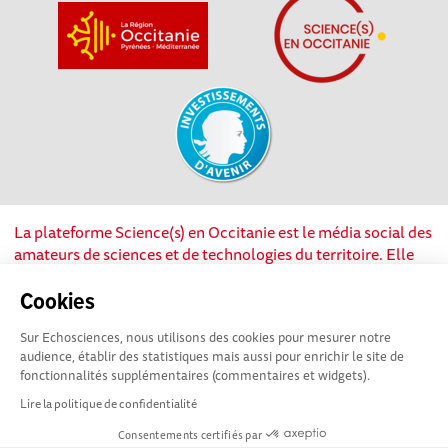
La plateforme Science(s) en Occitanie est le média social des
amateurs de sciences et de technologies du territoire. Elle
est propulsée par Instant Science, avec la participation et le
soutien de nombreux acteurs locaux. Ce projet est cofinancé
Cookies
par les Investissements d'avenir, la Région Occitanie et
Sur Echosciences, nous utilisons des cookies pour mesurer notre
l’Union européenne via les fonds européen de
audience, établir des statistiques mais aussi pour enrichir le site de
développement régional. Science(s) en Occitanie est une
fonctionnalités supplémentaires (commentaires et widgets).
plateforme Echosciences by Amcsti.
Lire la politique de confidentialité
Consentements certifiés par
Mentions légales
|
Politique de confidentialité
|
CGU