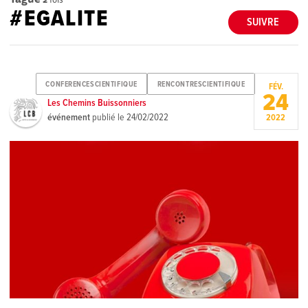
#EGALITE
SUIVRE
CONFERENCESCIENTIFIQUE
RENCONTRESCIENTIFIQUE
FÉV.
24
Les Chemins Buissonniers
événement
publié le
24/02/2022
2022