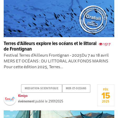
Terres d'Ailleurs explore les océans et le littoral
1517
de Frontignan
Festival Terres d'Ailleurs Frontignan - 2025Du 7 au 18 avril
MERS ET OCÉANS : DU LITTORAL AUX FONDS MARINS
Pour cette édition 2025, Terres...
MEDIATION-SCIENTIFIQUE
MER-ET-OCEANS
FÉV.
15
Kimiyo
événement
publié le
21/01/2025
2025