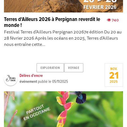
Terres d'Ailleurs 2026 à Perpignan reverdit le
740
monde !
Festival Terres d’Ailleurs Perpignan 2026 7e édition Du 20 au
28 février 2026 Après les océans en 2025, Terres d’Ailleurs
nous entraîne cette...
EXPLORATION
VOYAGE
NOV.
21
Délires d'encre
événement
publié le
05/11/2025
2025