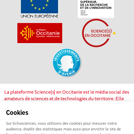
La plateforme Science(s) en Occitanie est le média social des
amateurs de sciences et de technologies du territoire. Elle
est propulsée par Instant Science, avec la participation et le
soutien de nombreux acteurs locaux. Ce projet est cofinancé
Cookies
par les Investissements d'avenir, la Région Occitanie et
Sur Echosciences, nous utilisons des cookies pour mesurer notre
l’Union européenne via les fonds européen de
audience, établir des statistiques mais aussi pour enrichir le site de
développement régional. Science(s) en Occitanie est une