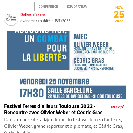
CONFERENCE
EXPLORATEUR
NOV.
25
Délires d'encre
événement
publié le
18/11/2022
2022
Festival Terres d'ailleurs Toulouse 2022 -
1278
Rencontre avec Olivier Weber et Cédric Gras
Dans le cadre de la 14e édition du festival Terres d'ailleurs,
Olivier Weber, grand repor­ter et diplomate, et Cédric Gras,
écrivain et fin...