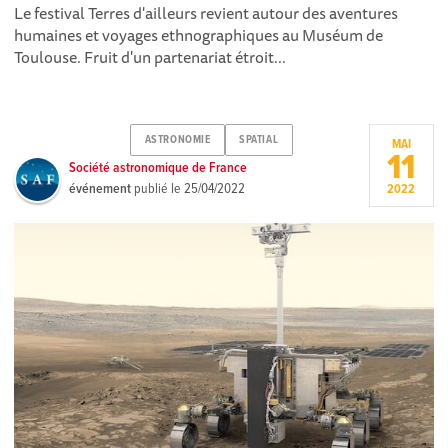
Le festival Terres d'ailleurs revient autour des aventures
humaines et voyages ethnographiques au Muséum de
Toulouse. Fruit d'un partenariat étroit...
ASTRONOMIE
SPATIAL
MAI
11
Société astronomique de France
événement
publié le
25/04/2022
2022