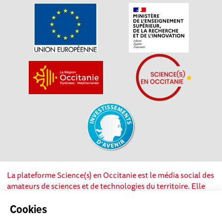
La plateforme Science(s) en Occitanie est le média social des
amateurs de sciences et de technologies du territoire. Elle
est propulsée par Instant Science, avec la participation et le
soutien de nombreux acteurs locaux. Ce projet est cofinancé
Cookies
par les Investissements d'avenir, la Région Occitanie et