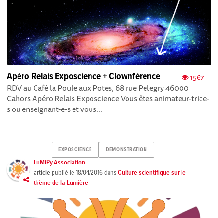
Apéro Relais Exposcience + Clownférence
1567
RDV au Café la Poule aux Potes, 68 rue Pelegry 46000
Cahors Apéro Relais Exposcience Vous êtes animateur-trice-
s ou enseignant-e-s et vous...
EXPOSCIENCE
DEMONSTRATION
LuMiPy Association
article
publié le
18/04/2016
dans
Culture scientifique sur le
thème de la Lumière