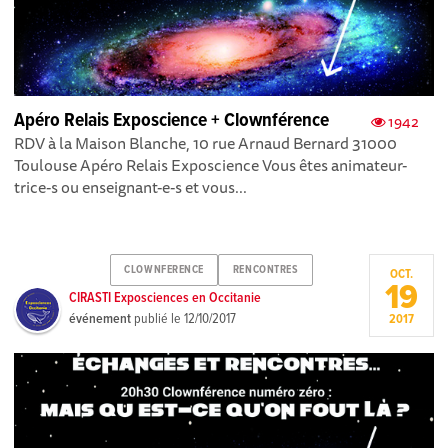
Apéro Relais Exposcience + Clownférence
1942
RDV à la Maison Blanche, 10 rue Arnaud Bernard 31000
Toulouse Apéro Relais Exposcience Vous êtes animateur-
trice-s ou enseignant-e-s et vous...
CLOWNFERENCE
RENCONTRES
OCT.
19
CIRASTI Exposciences en Occitanie
événement
publié le
12/10/2017
2017