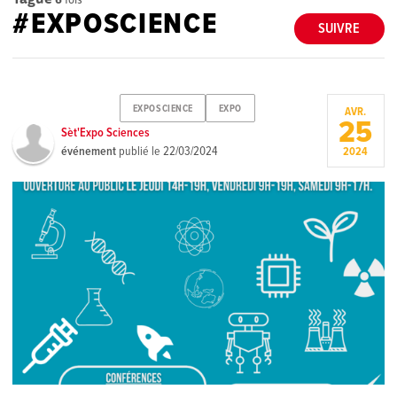
#EXPOSCIENCE
SUIVRE
EXPOSCIENCE
EXPO
AVR.
25
Sèt'Expo Sciences
événement
publié le
22/03/2024
2024