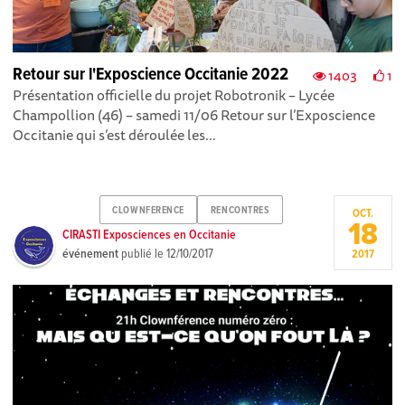
Retour sur l'Exposcience Occitanie 2022
1403
1
Présentation officielle du projet Robotronik – Lycée
Champollion (46) – samedi 11/06 Retour sur l’Exposcience
Occitanie qui s’est déroulée les...
CLOWNFERENCE
RENCONTRES
OCT.
18
CIRASTI Exposciences en Occitanie
événement
publié le
12/10/2017
2017