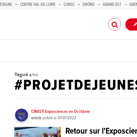
ETAGNE
CENTRE VAL-DE-LOIRE
CORSE
DRÔME
GRAND EST
GRE
-PACA
Tagué
4
fois
#PROJETDEJEUNE
CIRASTI Exposciences en Occitanie
article
publié le
07/07/2022
Retour sur l'Exposcie