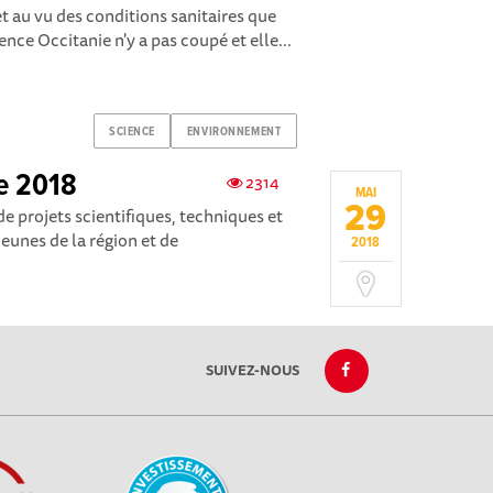
et au vu des conditions sanitaires que
nce Occitanie n'y a pas coupé et elle...
SCIENCE
ENVIRONNEMENT
ie 2018
2314
MAI
29
e projets scientifiques, techniques et
eunes de la région et de
2018
SUIVEZ-NOUS