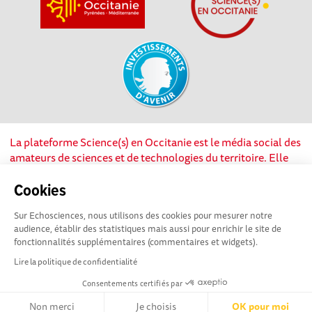
La plateforme Science(s) en Occitanie est le média social des
amateurs de sciences et de technologies du territoire. Elle
est propulsée par Instant Science, avec la participation et le
soutien de nombreux acteurs locaux. Ce projet est cofinancé
Cookies
par les Investissements d'avenir, la Région Occitanie et
Sur Echosciences, nous utilisons des cookies pour mesurer notre
l’Union européenne via les fonds européen de
audience, établir des statistiques mais aussi pour enrichir le site de
développement régional. Science(s) en Occitanie est une
fonctionnalités supplémentaires (commentaires et widgets).
plateforme Echosciences by Amcsti.
Lire la politique de confidentialité
Consentements certifiés par
Mentions légales
|
Politique de confidentialité
|
CGU
|
Ligne éditoriale
Non merci
Je choisis
OK pour moi