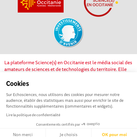
La plateforme Science(s) en Occitanie est le média social des
amateurs de sciences et de technologies du territoire. Elle
est propulsée par Instant Science, avec la participation et le
soutien de nombreux acteurs locaux. Ce projet est cofinancé
Cookies
par les Investissements d'avenir, la Région Occitanie et
Sur Echosciences, nous utilisons des cookies pour mesurer notre
l’Union européenne via les fonds européen de
audience, établir des statistiques mais aussi pour enrichir le site de
développement régional. Science(s) en Occitanie est une
fonctionnalités supplémentaires (commentaires et widgets).
plateforme Echosciences by Amcsti.
Lire la politique de confidentialité
Consentements certifiés par
Mentions légales
|
Politique de confidentialité
|
CGU
|
Ligne éditoriale
Non merci
Je choisis
OK pour moi