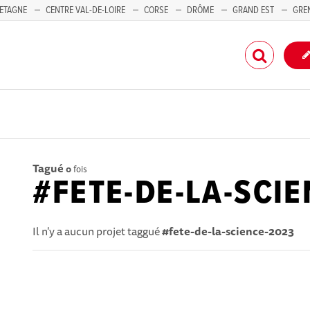
ETAGNE
CENTRE VAL-DE-LOIRE
CORSE
DRÔME
GRAND EST
GRE
-PACA
Tagué
0
fois
#FETE-DE-LA-SCI
Il n'y a aucun projet taggué
#fete-de-la-science-2023