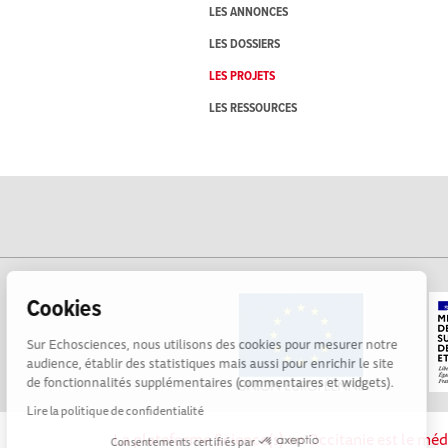
LES ANNONCES
LES DOSSIERS
LES PROJETS
LES RESSOURCES
Cookies
Sur Echosciences, nous utilisons des cookies pour mesurer notre
audience, établir des statistiques mais aussi pour enrichir le site
de fonctionnalités supplémentaires (commentaires et widgets).
Lire la politique de confidentialité
La plateforme Science(s) en Occitanie est le méd
Consentements certifiés par