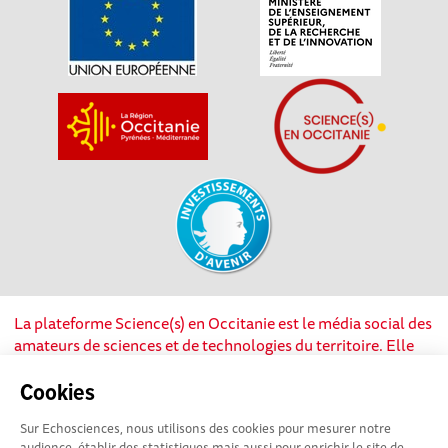
La plateforme Science(s) en Occitanie est le média social des
amateurs de sciences et de technologies du territoire. Elle
est propulsée par Instant Science, avec la participation et le
soutien de nombreux acteurs locaux. Ce projet est cofinancé
Cookies
par les Investissements d'avenir, la Région Occitanie et
Sur Echosciences, nous utilisons des cookies pour mesurer notre
l’Union européenne via les fonds européen de
audience, établir des statistiques mais aussi pour enrichir le site de