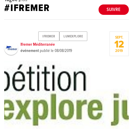
#IFREMER
SUIVRE
IFREMER
LUMEXPLORE
SEPT.
12
Ifremer Méditerranée
événement
publié le
08/08/2019
2019