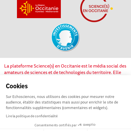
La plateforme Science(s) en Occitanie est le média social des
amateurs de sciences et de technologies du territoire. Elle
est propulsée par Instant Science, avec la participation et le
soutien de nombreux acteurs locaux. Ce projet est cofinancé
Cookies
par les Investissements d'avenir, la Région Occitanie et
Sur Echosciences, nous utilisons des cookies pour mesurer notre
l’Union européenne via les fonds européen de
audience, établir des statistiques mais aussi pour enrichir le site de
développement régional. Science(s) en Occitanie est une
fonctionnalités supplémentaires (commentaires et widgets).
plateforme Echosciences by Amcsti.
Lire la politique de confidentialité
Consentements certifiés par
Mentions légales
|
Politique de confidentialité
|
CGU