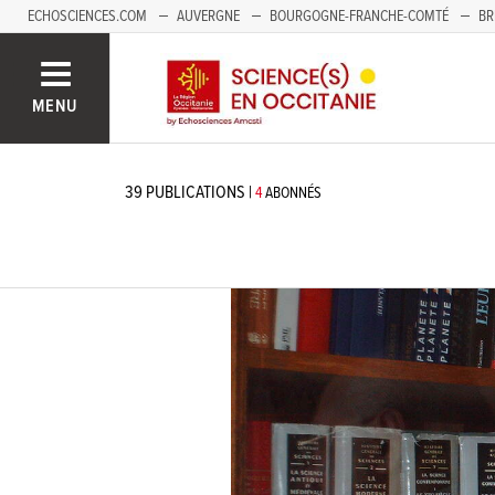
ECHOSCIENCES.COM
AUVERGNE
BOURGOGNE-FRANCHE-COMTÉ
BR
NOUVELLE-AQUITAINE
PAYS DE LA LOIRE
SAVOIE MONT-BLANC
SUD
MENU
39
PUBLICATIONS
|
4
ABONNÉS