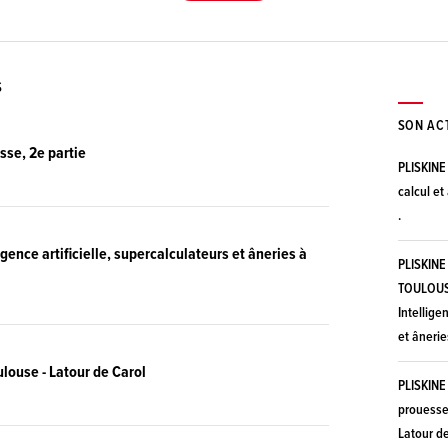
S
SON AC
sse, 2e partie
PLISKIN
calcul et
.
igence artificielle, supercalculateurs et âneries à
PLISKIN
TOULOUSE
Intellige
et ânerie
louse - Latour de Carol
PLISKIN
prouesse
Latour de