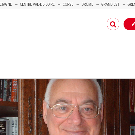
ETAGNE
CENTRE VAL-DE-LOIRE
CORSE
DRÔME
GRAND EST
GRE
-PACA